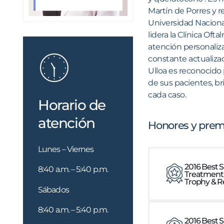
Martín de Porres y r
Universidad Nacional
lidera la Clínica Of
atención personaliza
constante actualiza
Ulloa es reconocido
de sus pacientes, br
cada caso.​
Horario de
atención
Honores y prem
Lunes – Viernes
2016 Best 
8:40 a.m. – 5:40 p.m.
Treatment
Trophy & R
Sábados
8:40 a.m. – 5:40 p.m.
2016 Best 