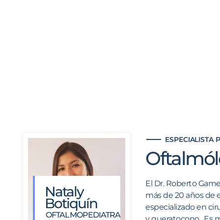
Roberto Gamero
OFTALMÓLOGO
Gustavo Riv
CIRUJANO
ESPECIALISTA EN
OFTALMÓLO
CATARATA,
CIRUJANO
GLAUCOMA Y CIRUGÍA
ESPECIALIST
REFRACTIVA
RETINA
ESPECIALISTA 
Oftalmó
El Dr. Roberto Game
Nataly
más de 20 años de e
Botiquín
especializado en cir
OFTALMOPEDIATRA
y queratocono . Es 