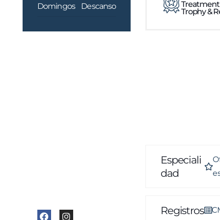
Treatment
Domingos
Descanso
Trophy & R
Datos de
contacto
Celular
: 981 542 791
Correo
:
informes@visana.com.pe
Especiali
Of
Dirección
: Av.
Dad
e
Universitaria 7644,
Comas
Registros
CM