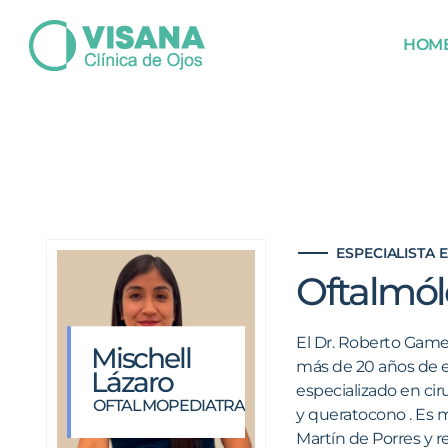
HOM
ESPECIALISTA 
Oftalmó
El Dr. Roberto Game
Mischell
más de 20 años de e
Lázaro
especializado en cir
OFTALMOPEDIATRA
y queratocono . Es 
Martín de Porres y r