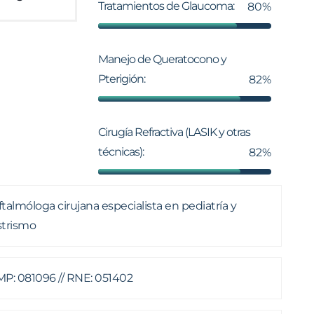
Tratamientos de Glaucoma:
80%
Manejo de Queratocono y
Pterigión:
82%
Cirugía Refractiva (LASIK y otras
técnicas):
82%
talmóloga cirujana especialista en pediatría y
strismo
P: 081096 // RNE: 051402