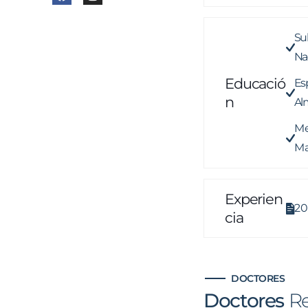
Su
Na
Educació
Es
N
Al
Me
Ma
Experien
20
Cia
DOCTORES
Doctores
R