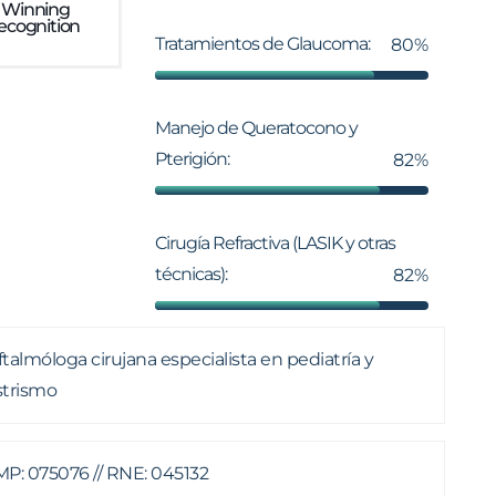
 Winning
ecognition
Tratamientos de Glaucoma:
80%
Manejo de Queratocono y
Pterigión:
82%
Cirugía Refractiva (LASIK y otras
técnicas):
82%
talmóloga cirujana especialista en pediatría y
strismo
P: 075076 // RNE: 045132