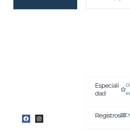
Datos de
contacto
Celular
: 981 542 791
Correo
:
informes@visana.com.pe
Especiali
Of
Dirección
: Av.
Dad
e
Universitaria 7644,
Comas
Registros
CM