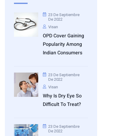
23 De Septiembre
De 2022
Visan
OPD Cover Gaining
Popularity Among
Indian Consumers
23 De Septiembre
De 2022
Visan
Why Is Dry Eye So
Difficult To Treat?
23 De Septiembre
De 2022