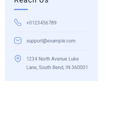
Reach Us
+0123456789
Alfredo
Urcuhuarang
support@example.com
OFTALMÓLOG
CIRUJANO
Nataly Botiquín
1234 North Avenue Luke
ESPECIALISTA 
OFTALMOPEDIATRA
CATARATA
Lane, South Bend, IN 360001