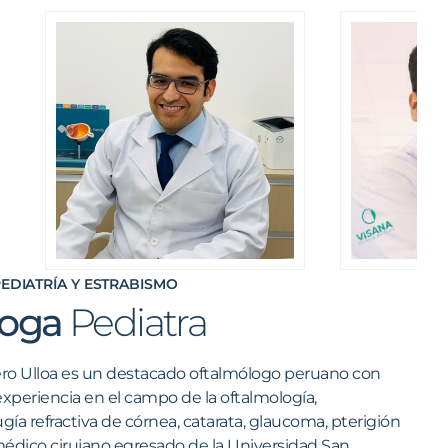
era
Giancarlo Lacio
GO
OFTALMÓLOGO
CIRUJANO
A EN
ESPECIALISTA EN
CATARATA
PEDIATRÍA Y ESTRABISMO
loga
Pediatra
ro Ulloa es un destacado oftalmólogo peruano con
xperiencia en el campo de la oftalmología,
ugía refractiva de córnea, catarata, glaucoma, pterigión
médico cirujano egresado de la Universidad San