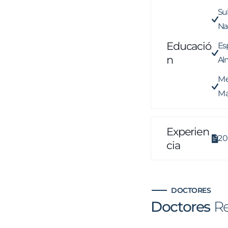
Su
Na
Educació
Es
N
Al
Me
Ma
Experien
20
Cia
DOCTORES
Doctores
R