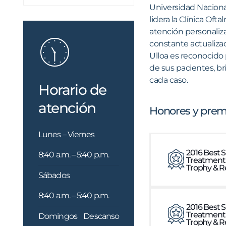
Universidad Nacional
lidera la Clínica Of
atención personaliza
constante actualiza
Ulloa es reconocido
de sus pacientes, br
cada caso.​
Horario de
atención
Honores y prem
Lunes – Viernes
2016 Best 
8:40 a.m. – 5:40 p.m.
Treatment
Trophy & R
Sábados
8:40 a.m. – 5:40 p.m.
2016 Best 
Treatment
Domingos
Descanso
Trophy & R