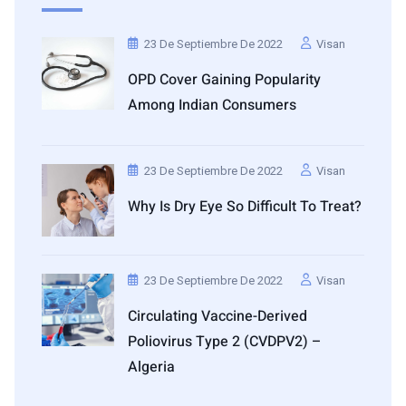
23 De Septiembre De 2022
Visan
OPD Cover Gaining Popularity
Among Indian Consumers
23 De Septiembre De 2022
Visan
Why Is Dry Eye So Difficult To Treat?
23 De Septiembre De 2022
Visan
Circulating Vaccine-Derived
Poliovirus Type 2 (cVDPV2) –
Algeria